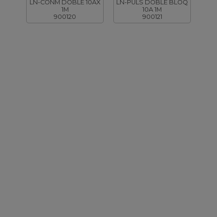
LN-CONM DOBLE 10AX
LN-PULS DOBLE BLOQ
1M
10A 1M
900120
900121